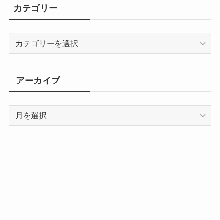
カテゴリー
カ
テ
ゴ
リ
アーカイブ
ー
ア
ー
カ
イ
私の運営しているサービス
ブ
・
英語リスニング無料学習館
・
ディクトレ
・
韓国語リスニング無料学習館