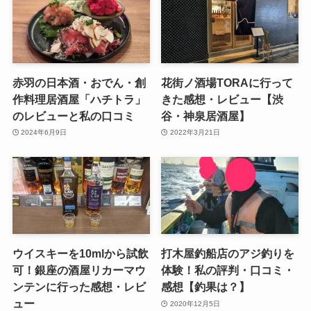
赤羽の日本酒・おでん・創
花街ノ酒場TORAに行って
作料理居酒屋「ハチトラ」
きた感想・レビュー【渋
のレビューと私の口コミ
谷・神泉居酒屋】
2024年6月9日
2022年3月21日
ウイスキーを10mlから試飲
打木屋釣船店のアジ釣りを
可！銀座の酒屋リカーマウ
体験！私の評判・口コミ・
ンテンに行った感想・レビ
感想【釣果は？】
ュー
2020年12月5日